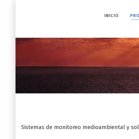
INICIO
PR
Sistemas de monitoreo medioambiental y soluc