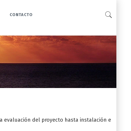
CONTACTO
a evaluación del proyecto hasta instalación e