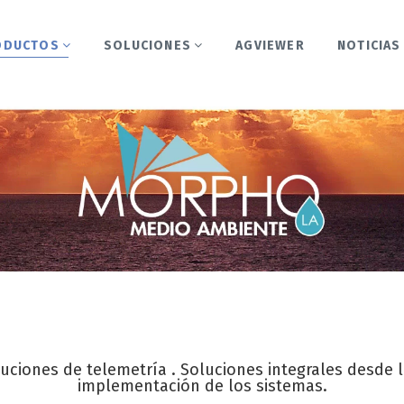
ODUCTOS
SOLUCIONES
AGVIEWER
NOTICIAS
iones de telemetría . Soluciones integrales desde l
implementación de los sistemas.