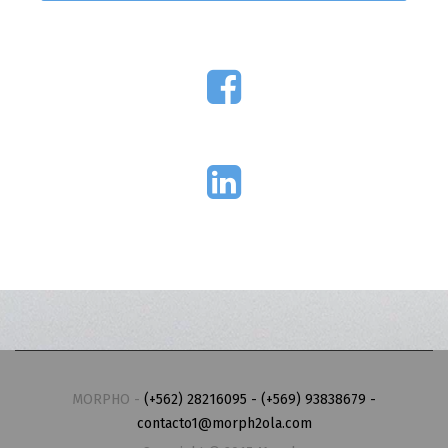
MORPHO -
(+562) 28216095 - (+569) 93838679 -
contacto1@morph2ola.com