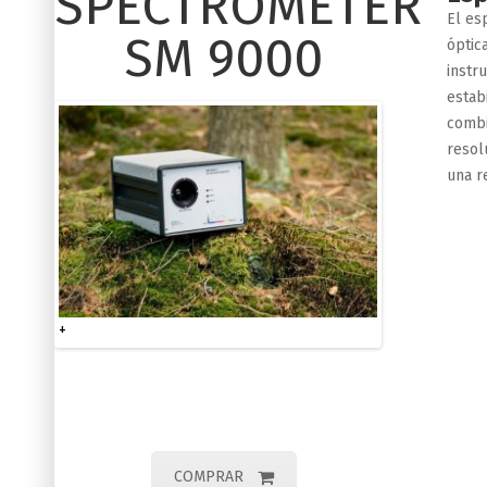
SPECTROMETER
El es
SM 9000
óptic
instr
estab
combi
resol
una r
+
COMPRAR