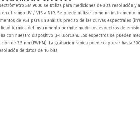
pectrómetro SM 9000 se utiliza para mediciones de alta resolución y a
a en el rango UV / VIS a NIR. Se puede utilizar como un instrumento 
umentos de PSI para un análisis preciso de las curvas espectrales (irra
ilidad térmica del instrumento permite medir los espectros de emisión
na con nuestro dispositivo µ-FluorCam. Los espectros se pueden med
ución de 3,5 nm (FWHM). La grabación rápida puede capturar hasta 30
esolución de datos de 16 bits.