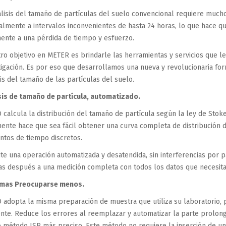
álisis del tamaño de partículas del suelo convencional requiere mucho
lmente a intervalos inconvenientes de hasta 24 horas, lo que hace q
mente a una pérdida de tiempo y esfuerzo.
ro objetivo en METER es brindarle las herramientas y servicios que l
tigación. Es por eso que desarrollamos una nueva y revolucionaria for
sis del tamaño de las partículas del suelo.
sis de tamaño de partícula, automatizado.
 calcula la distribución del tamaño de partícula según la ley de Sto
mente hace que sea fácil obtener una curva completa de distribución 
ntos de tiempo discretos.
te una operación automatizada y desatendida, sin interferencias por p
as después a una medición completa con todos los datos que necesita
 mas Preocuparse menos.
 adopta la misma preparación de muestra que utiliza su laboratorio, p
ente. Reduce los errores al reemplazar y automatizar la parte prolon
 método ISP más preciso. Este método no requiere la inserción de u