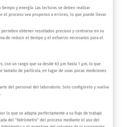
 tiempo y energía. Las lecturas se deben realizar
ue el proceso sea propenso a errores, lo que puede llevar
e permiten obtener resultados precisos y centrarse en su
ma de reducir el tiempo y el esfuerzo necesarios para el
kes, con un rango que va desde 63 μm hasta 1 μm, lo que
de tamaño de partícula, en lugar de unas pocas mediciones
arte del personal del laboratorio. Solo configúrelo y vuelva
.
or lo que se adapta perfectamente a su flujo de trabajo
gada del “hidrómetro” del proceso mediante el uso del
n hidrómetro o el muestreo del volumen de la suspensión