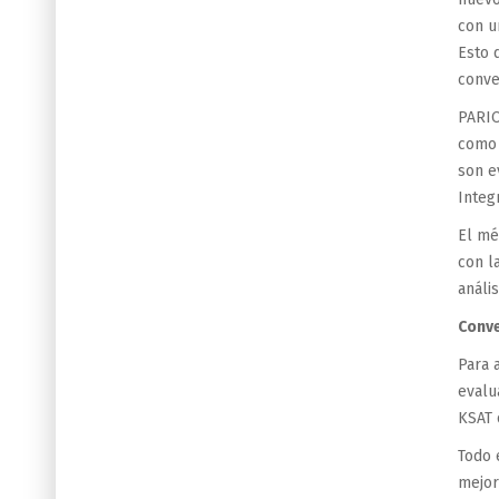
con u
Esto 
conve
PARIO
como 
son e
Integr
El mé
con l
análi
Conve
Para 
evalu
KSAT 
Todo 
mejor