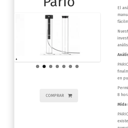
Pario
El an
manua
fácil
Nuest
inves
análi
Análi
+
PARIO
final
en pu
Permi
8 hor
COMPRAR
Mida
PARIO
exist
nuevo