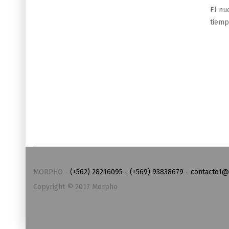
El nu
tiemp
MORPHO -
(+562) 28216095 - (+569) 93838679 - contacto
Copyright © 2017 Morpho