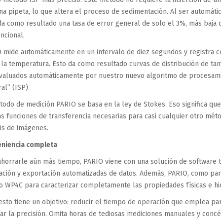
na pipeta, lo que altera el proceso de sedimentación. Al ser automátic
da como resultado una tasa de error general de solo el 3%, más baja 
ncional.
 mide automáticamente en un intervalo de diez segundos y registra c
la temperatura. Esto da como resultado curvas de distribución de tam
valuados automáticamente por nuestro nuevo algoritmo de procesam
al” (ISP).
todo de medición PARIO se basa en la ley de Stokes. Eso significa qu
as funciones de transferencia necesarias para casi cualquier otro mét
sis de imágenes.
niencia completa
ahorrarle aún más tiempo, PARIO viene con una solución de software tod
ación y exportación automatizadas de datos. Además, PARIO, como pa
o WP4C para caracterizar completamente las propiedades físicas e hid
esto tiene un objetivo: reducir el tiempo de operación que emplea para
ar la precisión. Omita horas de tediosas mediciones manuales y concén