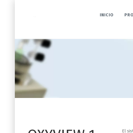
INICIO
PR
El si