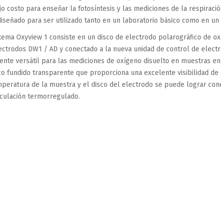
jo costo para enseñar la fotosíntesis y las mediciones de la respiraci
diseñado para ser utilizado tanto en un laboratorio básico como en un
stema Oxyview 1 consiste en un disco de electrodo polarográfico de o
ectrodos DW1 / AD y conectado a la nueva unidad de control de elect
ente versátil para las mediciones de oxígeno disuelto en muestras en 
ico fundido transparente que proporciona una excelente visibilidad de 
mperatura de la muestra y el disco del electrodo se puede lograr co
rculación termorregulado.