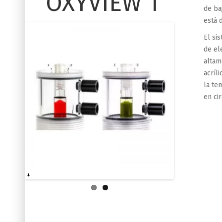
OXYVIEW 1
de ba
está 
El si
de el
altam
acríl
la te
en ci
+