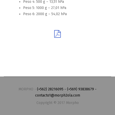
Peso 4: 500 g – 13,51 hPa
Peso 5: 1000 g – 27,01 hPa
Peso 6: 2000 g – 54,02 hPa
MORPHO -
(+562) 28216095 - (+569) 93838679 -
contacto1@morph2ola.com
Copyright © 2017 Morpho