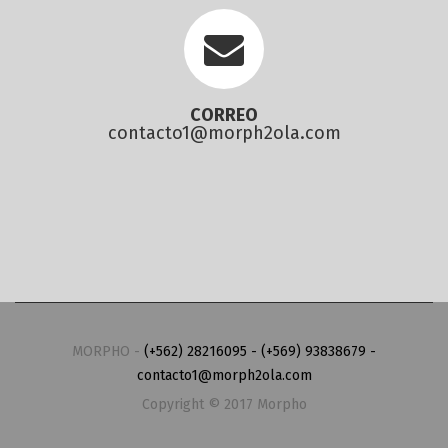
CORREO
contacto1@morph2ola.com
MORPHO -
(+562) 28216095 - (+569) 93838679 -
contacto1@morph2ola.com
Copyright © 2017 Morpho